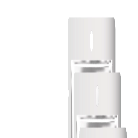
メインコンテンツへスキップ
日本セノリティクス株式会社
About
Products
News
Company
Contact
LOGIN
››
×
LOGIN
››
About
PRODUCTS
AQUA DE LUNA
Senoly-Ce
FEMINA LUNA
AQUA DE AIR
News
Company
Contact
ホーム
/
Senoly-Ce
/
セノリス スキンケア フェイシャル トリ
トメントマスク
Senoly-Ce
セノリス スキンケア フェイシャル トリ
ートメントマスク