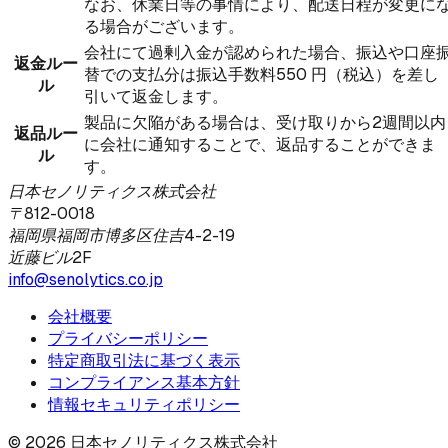
なお、休業日等の事情により、配送日程が変更に
る場合がございます。
会社にて過剰入金が認められた場合、振込や口座
返金ルー
替での支払分は振込手数料550 円（税込）を差し
ル
引いて返金します。
製品に欠陥がある場合は、受け取りから2週間以内
返品ルー
に会社に通知することで、返品することができま
ル
す。
日本セノリティクス株式会社
〒812-0018
福岡県福岡市博多区住吉4-2-19
近藤ビル2F
info@senolytics.co.jp
会社概要
プライバシーポリシー
特定商取引法に基づく表示
コンプライアンス基本方針
情報セキュリティポリシー
©
2026
日本セノリティクス株式会社