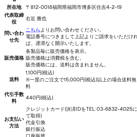
所在地
〒812-0018福岡県福岡市博多区住吉4-2-19
代表取締
右近 雅也
役
こちら
よりお問い合わせください。
問い合わ
電話番号につきまして上記よりご請求をいただけ
せ先
ば、遅滞なく開示いたします。
各製品毎に販売価格を表示。
販売価格
販売価格は消費税を含む。
販売価格には、送料は含まれません。
1,100円(税込)
送料
※一度のご注文で15,000円(税込)以上の場合送料無
料
代引手数
440円(税込)
料
クレジットカード(決済IDをTEL:03-6832-4025
て取得)
お支払い
代金引換
方法
銀行振込
口座振替