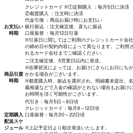
クレジットカード ※①定期購入 ：毎月5日に決済
②都度購入 ：注文時に決済
代金引換 ：商品お届け時にお支払い
お支払い
銀行振込 ：注文確定後、直ちに振込
時期
口座振替 ：毎月12日引落
※引落日に関してはご利用のクレジットカード会
の締め日や契約内容によって異なります。ご利用
れるカード会社までご確認ください。
ご注文確定後、5営業日以内に発送。
※在庫状況によっては、お届けにさらにお日にち
商品引渡
かかる場合がございます。
時期
※都度購入時、振込を選択され、明細書未提出、
義相違などで入金の確認がとれない場合もお届け
お時間を頂く可能性がございます。
代引き：毎月5日～8日頃
クレジットカード：毎月8～12日頃
定期購入
口座振替：毎月20～22日頃
配送スケ
ジュール
※上記予定日より順次発送いたします。