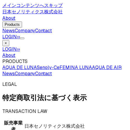
メインコンテンツへスキップ
日本セノリティクス株式会社
About
Products
News
Company
Contact
LOGIN
››
×
LOGIN
››
About
PRODUCTS
AQUA DE LUNA
Senoly-Ce
FEMINA LUNA
AQUA DE AIR
News
Company
Contact
LEGAL
特定商取引法に基づく表示
TRANSACTION LAW
販売事業
日本セノリティクス株式会社
者