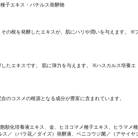
メ種子エキス・バチルス発酵物
その根を発酵したエキスが、肌にハリや潤いを与えます。 ※
したエキスです。 肌に弾力を与えます。 ※ハスカルス培養エ
配合のコスメの根源となる成分が豊富に含まれています。
細胞順化培養液エキス、金、ヒヨコマメ種子エキス、ヒラマメ種
ルス／（バラ花／ダイズ）発酵液、ベニコウジ菌／（アサイヤ