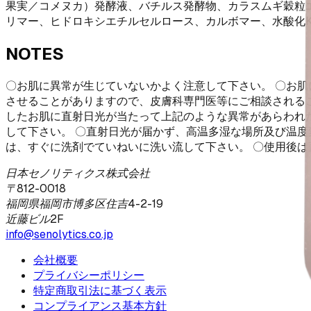
果実／コメヌカ）発酵液、バチルス発酵物、カラスムギ穀粒
リマー、ヒドロキシエチルセルロース、カルボマー、水酸化
NOTES
〇お肌に異常が生じていないかよく注意して下さい。 〇お
させることがありますので、皮膚科専門医等にご相談されること
したお肌に直射日光が当たって上記のような異常があらわれ
して下さい。 〇直射日光が届かず、高温多湿な場所及び温度
は、すぐに洗剤でていねいに洗い流して下さい。 〇使用後は
日本セノリティクス株式会社
〒812-0018
福岡県福岡市博多区住吉4-2-19
近藤ビル2F
info@senolytics.co.jp
会社概要
プライバシーポリシー
特定商取引法に基づく表示
コンプライアンス基本方針