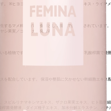
す。 ※ヒヨコマメ種子エキス・ヒラマメ種子エキス・ライマ
生するマメ科植物で、食用として現地では利用されています。 
ヤシ果実／コメヌカ）発酵液
いる植物です。 蓮の幹細胞（カルス）を、金と乳酸桿菌で発酵
スを配合しています。 保湿や整肌に欠かせない幹細胞エキス
キス、スピルリナマキシマエキス、ザクロ果実エキス、ヒト脂肪
酸桿菌発酵液、ダイズ種子エキス、加水分解エラスチン、バチ