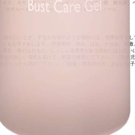
エキス、キサンタンガム、アルギニン、フィチン酸、酸化銀、
K、エチルヘキシルグリセリン、フェノキシエタノール
肌に合わないとき、すなわち次のような場合には、使用を中止し
をおすすめします。 (1)使用中、赤み、はれ、かゆみ、刺激、
た場合〇傷やはれもの、しっしん等異常がある部位にはお使いに
変化の激しい場所を避けて、常温で保管して下さい。 〇乳幼児
蓋をしっかり閉めて下さい。 〇妊娠・授乳中の方、およびお