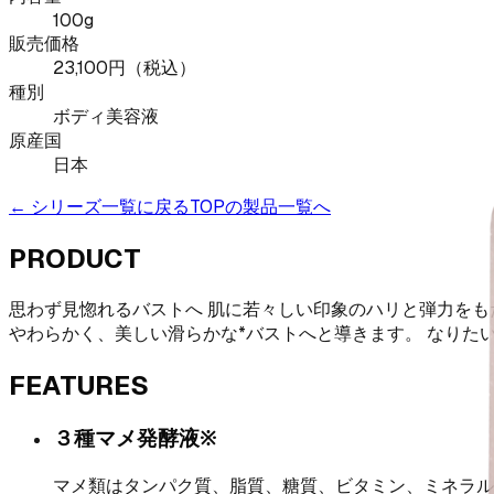
100g
販売価格
23,100
円（税込）
種別
ボディ美容液
原産国
日本
← シリーズ一覧に戻る
TOPの製品一覧へ
PRODUCT
思わず見惚れるバストへ 肌に若々しい印象のハリと弾力をも
やわらかく、美しい滑らかな*バストへと導きます。 なりた
FEATURES
３種マメ発酵液※
マメ類はタンパク質、脂質、糖質、ビタミン、ミネラル