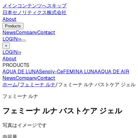
メインコンテンツへスキップ
日本セノリティクス株式会社
About
Products
News
Company
Contact
LOGIN
››
×
LOGIN
››
About
PRODUCTS
AQUA DE LUNA
Senoly-Ce
FEMINA LUNA
AQUA DE AIR
News
Company
Contact
ホーム
/
フェミーナ ルナ
/
フェミーナ ルナ バストケア ジェル
フェミーナ ルナ
フェミーナ ルナ バストケア ジェル
写真はイメージです
内容量