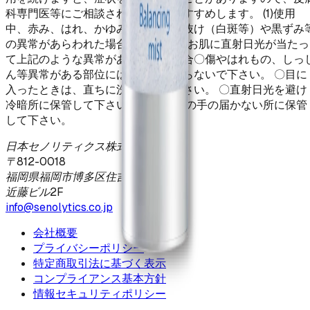
科専門医等にご相談されることをおすすめします。 (1)使用
中、赤み、はれ、かゆみ、刺激、色抜け（白斑等）や黒ずみ
の異常があらわれた場合 (2)使用したお肌に直射日光が当たっ
て上記のような異常があらわれた場合〇傷やはれもの、しっ
ん等異常がある部位にはお使いにならないで下さい。 〇目に
入ったときは、直ちに洗い流して下さい。 〇直射日光を避け
冷暗所に保管して下さい。 〇乳幼児の手の届かない所に保管
して下さい。
日本セノリティクス株式会社
〒812-0018
福岡県福岡市博多区住吉4-2-19
近藤ビル2F
info@senolytics.co.jp
会社概要
プライバシーポリシー
特定商取引法に基づく表示
コンプライアンス基本方針
情報セキュリティポリシー