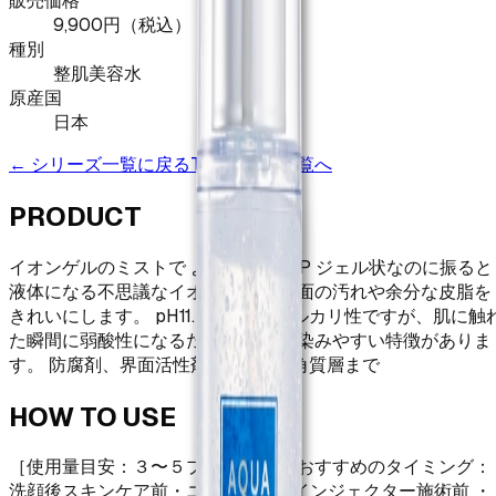
販売価格
9,900
円（税込）
種別
整肌美容水
原産国
日本
← シリーズ一覧に戻る
TOPの製品一覧へ
PRODUCT
イオンゲルのミストで より浸透力*UP ジェル状なのに振ると
液体になる不思議なイオン水。 肌表面の汚れや余分な皮脂を
きれいにします。 pH11.5～12.5のアルカリ性ですが、肌に触
た瞬間に弱酸性になるため、 肌に馴染みやすい特徴がありま
す。 防腐剤、界面活性剤フリー。 *角質層まで
HOW TO USE
［使用量目安：３〜５プッシュ］ ・おすすめのタイミング：
洗顔後スキンケア前・ニードルレスインジェクター施術前 ・