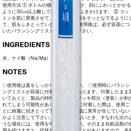
使用方法 ① ボトルの噴射口を上に向け、顔にふわっとかかる
ように30㎝以上離して3～5プッシュふきかけます。 ② コッ
トンを肌に密着させて、優しく肌表面をそっとなでるように
て、肌をふきとっていきます。 ③ご使用後は、必ず容器につ
いたバランシングミストをふきとり下さい。
INGREDIENTS
水、ケイ酸（Na/Mg）、リン酸 2Na
NOTES
〇使用後は蓋をしっかり閉めて下さい。 〇使用時にバランシ
ングミストが容器に付着することがあります。付着したまま
いておくと、製品の特性上、容器のメッキ部分（塗装）が剥
れてしまう可能性があります。 容器に付着した際は、使用ご
とに綺麗に拭きとって下さい。 〇お肌に異常が生じていない
かよく注意して下さい。お肌に合わないとき、すなわち次の
うな場合には、使用を中止して下さい。そのまま化粧品類の
用を続けますと、症状を悪化させることがありますので、皮