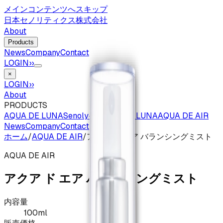
メインコンテンツへスキップ
日本セノリティクス株式会社
About
Products
News
Company
Contact
LOGIN
››
×
LOGIN
››
About
PRODUCTS
AQUA DE LUNA
Senoly-Ce
FEMINA LUNA
AQUA DE AIR
News
Company
Contact
ホーム
/
AQUA DE AIR
/
アクア ド エア バランシングミスト
AQUA DE AIR
アクア ド エア バランシングミスト
内容量
100ml